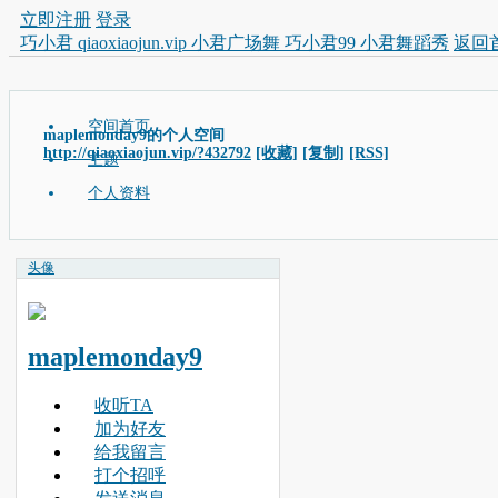
立即注册
登录
巧小君 qiaoxiaojun.vip 小君广场舞 巧小君99 小君舞蹈秀
返回
空间首页
maplemonday9的个人空间
http://qiaoxiaojun.vip/?432792
[收藏]
[复制]
[RSS]
主题
个人资料
头像
maplemonday9
收听TA
加为好友
给我留言
打个招呼