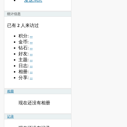
发送消息
统计信息
已有
2
人来访过
积分:
--
金币:
--
钻石:
--
好友:
--
主题:
--
日志:
--
相册:
--
分享:
--
相册
现在还没有相册
记录