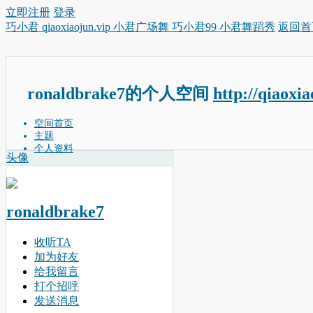
立即注册
登录
巧小君 qiaoxiaojun.vip 小君广场舞 巧小君99 小君舞蹈秀
返回首
ronaldbrake7的个人空间
http://qiaoxi
空间首页
主题
个人资料
头像
ronaldbrake7
收听TA
加为好友
给我留言
打个招呼
发送消息