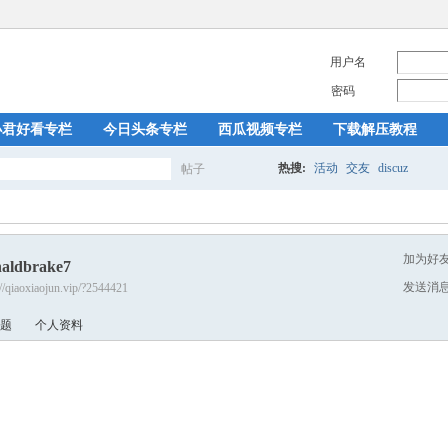
用户名
密码
小君好看专栏
今日头条专栏
西瓜视频专栏
下载解压教程
热搜:
活动
交友
discuz
帖子
搜
加为好
naldbrake7
索
发送消
://qiaoxiaojun.vip/?2544421
题
个人资料