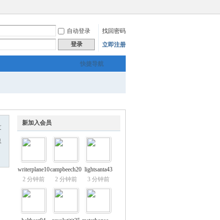
自动登录
找回密码
登录
立即注册
快捷导航
新加入会员
友
息
writerplane10
campbeech20
lightsanta43
2 分钟前
2 分钟前
3 分钟前