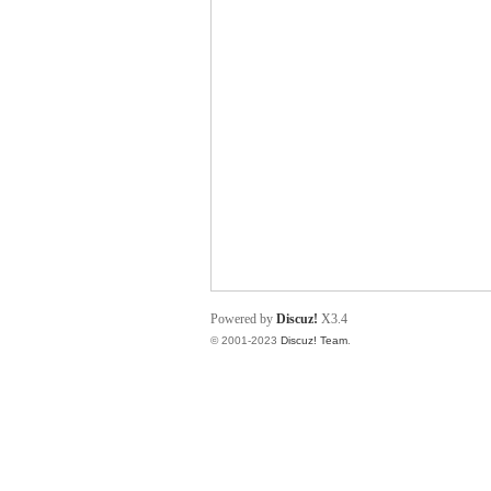
小
君
Powered by
Discuz!
X3.4
© 2001-2023
Discuz! Team
.
qia