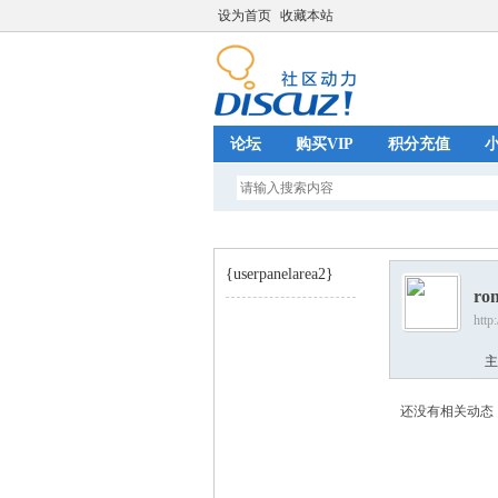
设为首页
收藏本站
论坛
购买VIP
积分充值
{userpanelarea2}
ro
http
巧
›
主
还没有相关动态