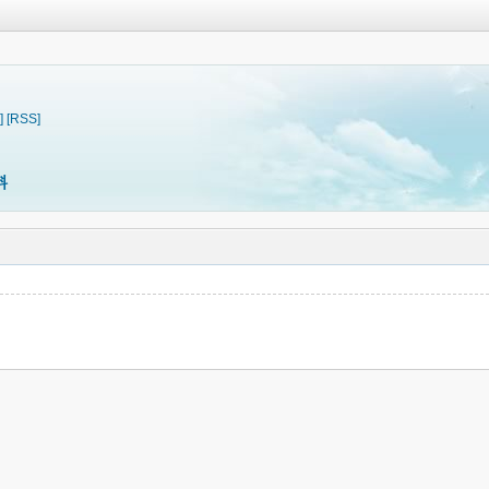
]
[RSS]
料