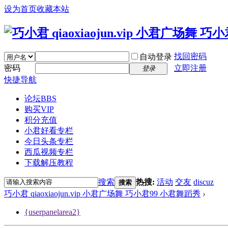
设为首页
收藏本站
找回密码
自动登录
密码
立即注册
登录
快捷导航
论坛
BBS
购买VIP
积分充值
小君好看专栏
今日头条专栏
西瓜视频专栏
下载解压教程
搜索
热搜:
活动
交友
discuz
搜索
巧小君 qiaoxiaojun.vip 小君广场舞 巧小君99 小君舞蹈秀
›
{userpanelarea2}