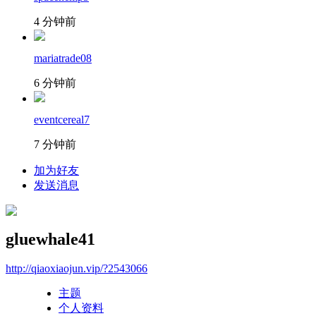
4 分钟前
mariatrade08
6 分钟前
eventcereal7
7 分钟前
加为好友
发送消息
gluewhale41
http://qiaoxiaojun.vip/?2543066
主题
个人资料