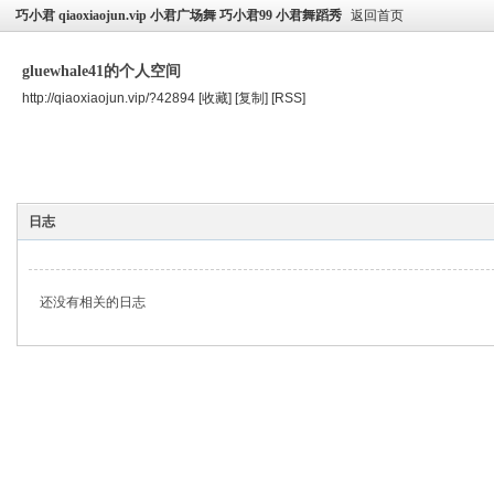
巧小君 qiaoxiaojun.vip 小君广场舞 巧小君99 小君舞蹈秀
返回首页
gluewhale41的个人空间
http://qiaoxiaojun.vip/?42894
[收藏]
[复制]
[RSS]
空间首页
主题
个人资料
日志
还没有相关的日志