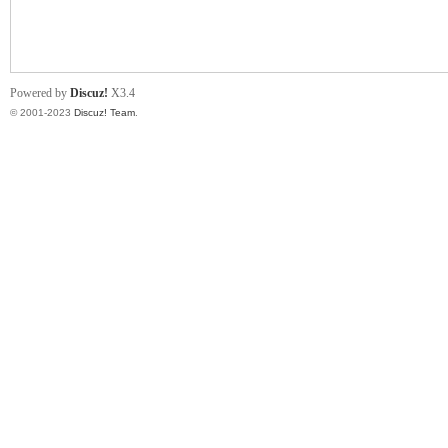
小
Powered by
Discuz!
X3.4
© 2001-2023
Discuz! Team
.
君
qia