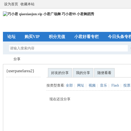
设为首页
收藏本站
论坛
购买VIP
积分充值
小君好看专栏
今日头条专
分享
{userpanelarea2}
好友的分享
我的分享
随便看看
巧
›
按类型查看:
全部
|
网址
|
视频
|
音乐
|
Flash
|
投票
现在还没分享