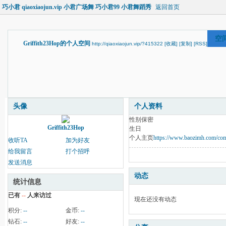
巧小君 qiaoxiaojun.vip 小君广场舞 巧小君99 小君舞蹈秀
返回首页
空
Griffith23Hop的个人空间
http://qiaoxiaojun.vip/?415322
[收藏]
[复制]
[RSS]
头像
个人资料
性别
保密
Griffith23Hop
生日
个人主页
https://www.baozimh.com/co
收听TA
加为好友
给我留言
打个招呼
发送消息
动态
统计信息
已有
--
人来访过
现在还没有动态
积分:
--
金币:
--
钻石:
--
好友:
--