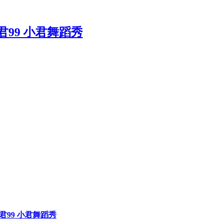
巧小君99 小君舞蹈秀