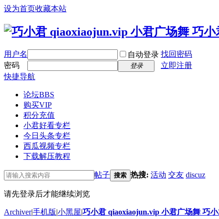
设为首页
收藏本站
用户名
找回密码
自动登录
密码
立即注册
登录
快捷导航
论坛
BBS
购买VIP
积分充值
小君好看专栏
今日头条专栏
西瓜视频专栏
下载解压教程
帖子
热搜:
活动
交友
discuz
搜索
请先登录后才能继续浏览
Archiver
|
手机版
|
小黑屋
|
巧小君 qiaoxiaojun.vip 小君广场舞 