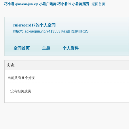
巧小君 qiaoxiaojun.vip 小君广场舞 巧小君99 小君舞蹈秀
返回首页
rulerecord17的个人空间
http://qiaoxiaojun.vip/?413553
[收藏]
[复制]
[RSS]
空间首页
主题
个人资料
好友
当前共有
0
个好友
没有相关成员