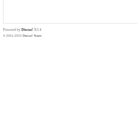
小
Powered by
Discuz!
X3.4
© 2001-2023
Discuz! Team
.
君
qia