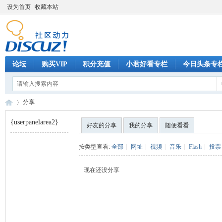
设为首页
收藏本站
论坛
购买VIP
积分充值
小君好看专栏
今日头条专
分享
{userpanelarea2}
好友的分享
我的分享
随便看看
巧
›
按类型查看:
全部
|
网址
|
视频
|
音乐
|
Flash
|
投票
现在还没分享