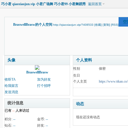
巧小君 qiaoxiaojun.vip 小君广场舞 巧小君99 小君舞蹈秀
返回首页
空
BraswellBrasw的个人空间
http://qiaoxiaojun.vip/?408533
[收藏]
[复制]
[RSS]
头像
个人资料
性别
保密
BraswellBrasw
生日
收听TA
加为好友
个人主页
https://www.ttkan.co
给我留言
打个招呼
发送消息
统计信息
动态
已有
--
人来访过
现在还没有动态
积分:
--
金币:
--
钻石:
--
好友:
--