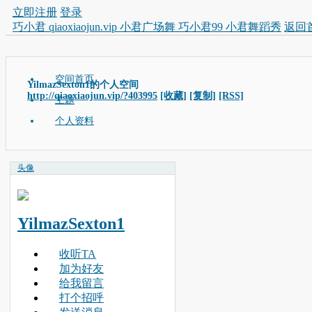
立即注册
登录
巧小君 qiaoxiaojun.vip 小君广场舞 巧小君99 小君舞蹈秀
返回
空间首页
YilmazSexton1的个人空间
http://qiaoxiaojun.vip/?403995
[收藏]
[复制]
[RSS]
主题
个人资料
头像
YilmazSexton1
收听TA
加为好友
给我留言
打个招呼