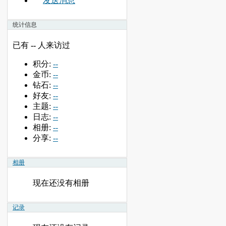
发送消息
统计信息
已有
--
人来访过
积分:
--
金币:
--
钻石:
--
好友:
--
主题:
--
日志:
--
相册:
--
分享:
--
相册
现在还没有相册
记录