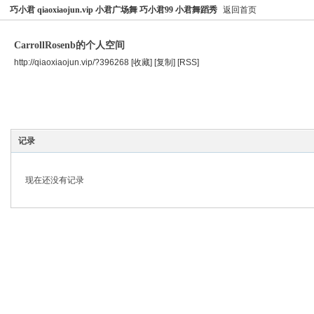
巧小君 qiaoxiaojun.vip 小君广场舞 巧小君99 小君舞蹈秀
返回首页
CarrollRosenb的个人空间
http://qiaoxiaojun.vip/?396268
[收藏]
[复制]
[RSS]
空间首页
主题
个人资料
记录
现在还没有记录