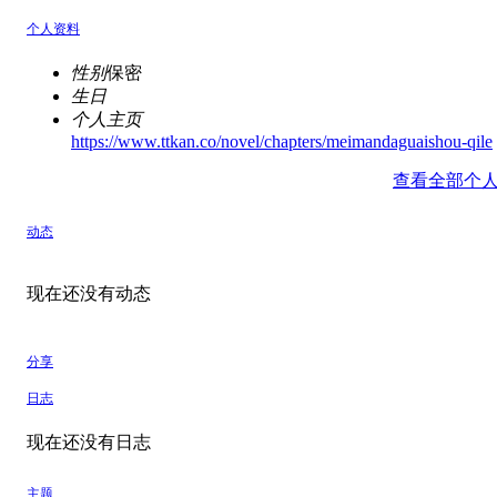
个人资料
性别
保密
生日
个人主页
https://www.ttkan.co/novel/chapters/meimandaguaishou-qile
查看全部个
动态
现在还没有动态
分享
日志
现在还没有日志
主题