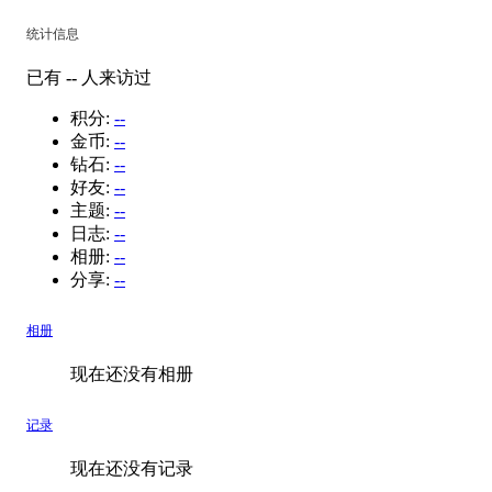
统计信息
已有
--
人来访过
积分:
--
金币:
--
钻石:
--
好友:
--
主题:
--
日志:
--
相册:
--
分享:
--
相册
现在还没有相册
记录
现在还没有记录