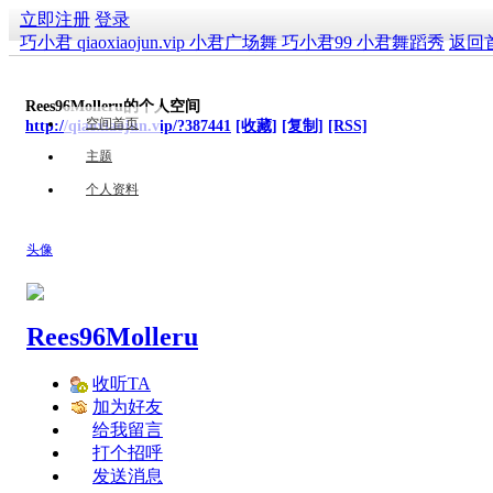
立即注册
登录
巧小君 qiaoxiaojun.vip 小君广场舞 巧小君99 小君舞蹈秀
返回
Rees96Molleru的个人空间
空间首页
http://qiaoxiaojun.vip/?387441
[收藏]
[复制]
[RSS]
主题
个人资料
头像
Rees96Molleru
收听TA
加为好友
给我留言
打个招呼
发送消息