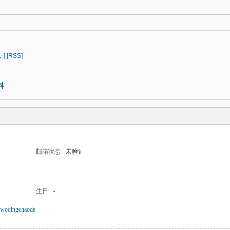
制]
[RSS]
料
邮箱状态
未验证
生日
-
a_woqingchaode