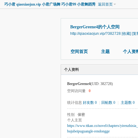
巧小君 qiaoxiaojun.vip 小君广场舞 巧小君99 小君舞蹈秀
返回首页
BergerGreene4的个人空间
http://qiaoxiaojun.vip/?382728
[收藏]
[复
空间首页
主题
个人资
个人资料
BergerGreene4
(UID: 382728)
空间访问量
0
统计信息
好友数 0
|
回帖数 0
|
主题数 0
性别
保密
个人主页
https://www.ttkan.co/novel/chapters/yirenzhixi
bujubeipuguangle-rendongge