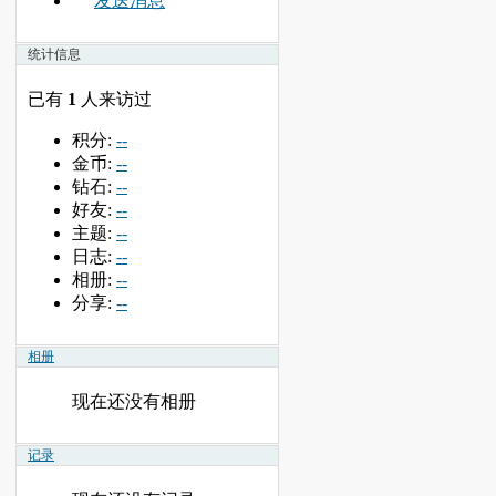
发送消息
统计信息
已有
1
人来访过
积分:
--
金币:
--
钻石:
--
好友:
--
主题:
--
日志:
--
相册:
--
分享:
--
相册
现在还没有相册
记录