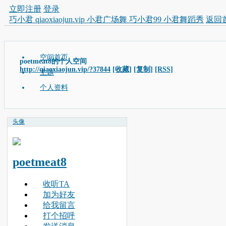
立即注册
登录
巧小君 qiaoxiaojun.vip 小君广场舞 巧小君99 小君舞蹈秀
返回
空间首页
poetmeat8的个人空间
http://qiaoxiaojun.vip/?37844
[收藏]
[复制]
[RSS]
主题
个人资料
头像
poetmeat8
收听TA
加为好友
给我留言
打个招呼