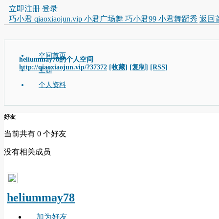
立即注册
登录
巧小君 qiaoxiaojun.vip 小君广场舞 巧小君99 小君舞蹈秀
返回
空间首页
heliummay78的个人空间
http://qiaoxiaojun.vip/?37372
[收藏]
[复制]
[RSS]
主题
个人资料
好友
当前共有
0
个好友
没有相关成员
heliummay78
加为好友