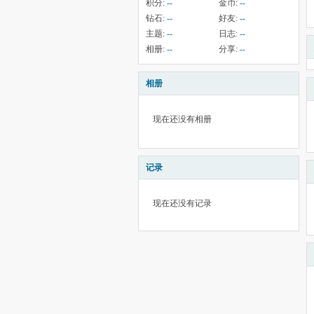
积分:
--
金币:
--
钻石:
--
好友:
--
主题:
--
日志:
--
相册:
--
分享:
--
相册
现在还没有相册
记录
现在还没有记录