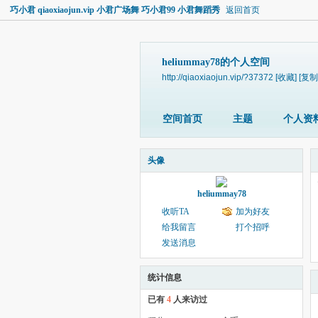
巧小君 qiaoxiaojun.vip 小君广场舞 巧小君99 小君舞蹈秀
返回首页
heliummay78的个人空间
http://qiaoxiaojun.vip/?37372
[收藏]
[复制
空间首页
主题
个人资
头像
heliummay78
收听TA
加为好友
给我留言
打个招呼
发送消息
统计信息
已有
4
人来访过