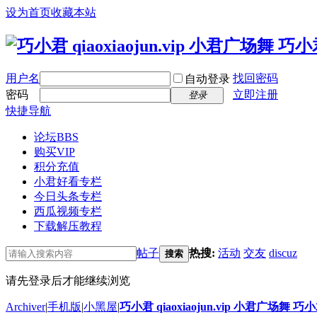
设为首页
收藏本站
用户名
找回密码
自动登录
密码
立即注册
登录
快捷导航
论坛
BBS
购买VIP
积分充值
小君好看专栏
今日头条专栏
西瓜视频专栏
下载解压教程
帖子
热搜:
活动
交友
discuz
搜索
请先登录后才能继续浏览
Archiver
|
手机版
|
小黑屋
|
巧小君 qiaoxiaojun.vip 小君广场舞 