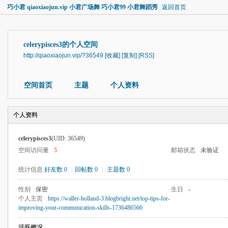
巧小君 qiaoxiaojun.vip 小君广场舞 巧小君99 小君舞蹈秀
返回首页
celerypisces3的个人空间
http://qiaoxiaojun.vip/?36549
[收藏]
[复制]
[RSS]
空间首页
主题
个人资料
个人资料
celerypisces3
(UID: 36549)
空间访问量
5
邮箱状态
未验证
统计信息
好友数 0
|
回帖数 0
|
主题数 0
性别
保密
生日
-
个人主页
https://waller-holland-3.blogbright.net/top-tips-for-
improving-your-communication-skills-1736486566
活跃概况