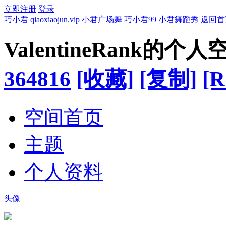
立即注册
登录
巧小君 qiaoxiaojun.vip 小君广场舞 巧小君99 小君舞蹈秀
返回首
ValentineRank的个人
364816
[收藏]
[复制]
[R
空间首页
主题
个人资料
头像