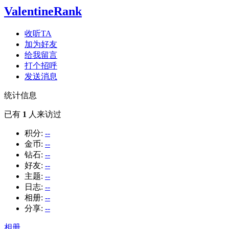
ValentineRank
收听TA
加为好友
给我留言
打个招呼
发送消息
统计信息
已有
1
人来访过
积分:
--
金币:
--
钻石:
--
好友:
--
主题:
--
日志:
--
相册:
--
分享:
--
相册