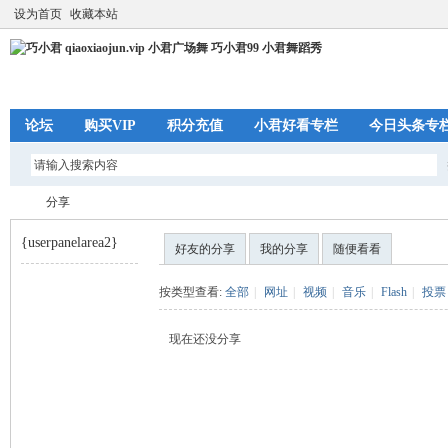
设为首页
收藏本站
论坛
购买VIP
积分充值
小君好看专栏
今日头条专
分享
{userpanelarea2}
好友的分享
我的分享
随便看看
巧
›
按类型查看:
全部
|
网址
|
视频
|
音乐
|
Flash
|
投票
现在还没分享