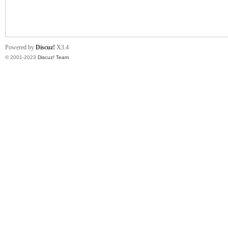
小
Powered by
Discuz!
X3.4
© 2001-2023
Discuz! Team
.
君
qia