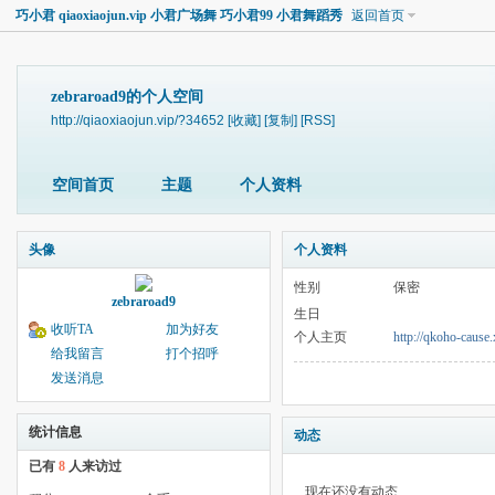
巧小君 qiaoxiaojun.vip 小君广场舞 巧小君99 小君舞蹈秀
返回首页
zebraroad9的个人空间
http://qiaoxiaojun.vip/?34652
[收藏]
[复制]
[RSS]
空间首页
主题
个人资料
头像
个人资料
性别
保密
zebraroad9
生日
收听TA
加为好友
个人主页
http://qkoho-cause
给我留言
打个招呼
发送消息
统计信息
动态
已有
8
人来访过
现在还没有动态