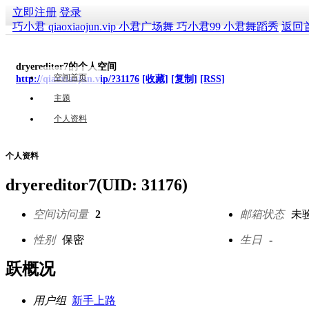
立即注册
登录
巧小君 qiaoxiaojun.vip 小君广场舞 巧小君99 小君舞蹈秀
返回
dryereditor7的个人空间
空间首页
http://qiaoxiaojun.vip/?31176
[收藏]
[复制]
[RSS]
主题
个人资料
个人资料
dryereditor7
(UID: 31176)
空间访问量
2
邮箱状态
未
性别
保密
生日
-
跃概况
用户组
新手上路