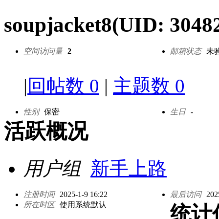
soupjacket8
(UID: 3048
空间访问量
2
邮箱状态
未
|
回帖数 0
|
主题数 0
性别
保密
生日
-
活跃概况
用户组
新手上路
注册时间
2025-1-9 16:22
最后访问
202
所在时区
使用系统默认
统计