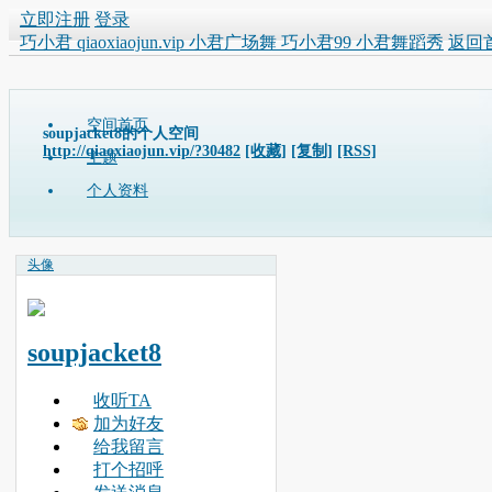
立即注册
登录
巧小君 qiaoxiaojun.vip 小君广场舞 巧小君99 小君舞蹈秀
返回
空间首页
soupjacket8的个人空间
http://qiaoxiaojun.vip/?30482
[收藏]
[复制]
[RSS]
主题
个人资料
头像
soupjacket8
收听TA
加为好友
给我留言
打个招呼