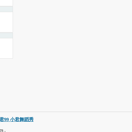
巧小君99 小君舞蹈秀
s .