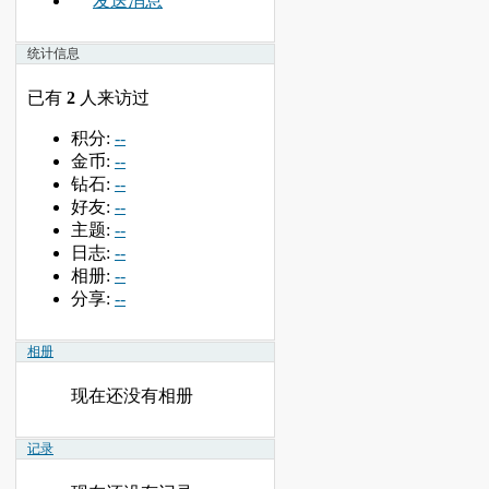
发送消息
统计信息
已有
2
人来访过
积分:
--
金币:
--
钻石:
--
好友:
--
主题:
--
日志:
--
相册:
--
分享:
--
相册
现在还没有相册
记录