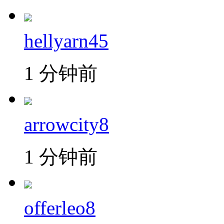
hellyarn45
1 分钟前
arrowcity8
1 分钟前
offerleo8