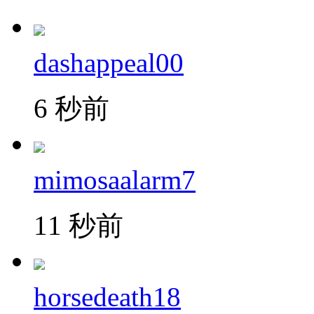
dashappeal00
6 秒前
mimosaalarm7
11 秒前
horsedeath18