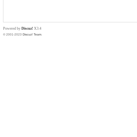
小
Powered by
Discuz!
X3.4
© 2001-2023
Discuz! Team
.
君
qia