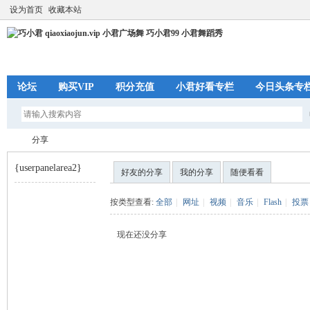
设为首页
收藏本站
论坛
购买VIP
积分充值
小君好看专栏
今日头条专
分享
{userpanelarea2}
好友的分享
我的分享
随便看看
巧
›
按类型查看:
全部
|
网址
|
视频
|
音乐
|
Flash
|
投票
现在还没分享