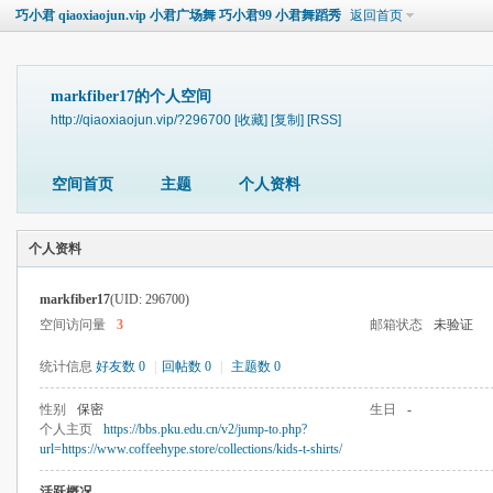
巧小君 qiaoxiaojun.vip 小君广场舞 巧小君99 小君舞蹈秀
返回首页
markfiber17的个人空间
http://qiaoxiaojun.vip/?296700
[收藏]
[复制]
[RSS]
空间首页
主题
个人资料
个人资料
markfiber17
(UID: 296700)
空间访问量
3
邮箱状态
未验证
统计信息
好友数 0
|
回帖数 0
|
主题数 0
性别
保密
生日
-
个人主页
https://bbs.pku.edu.cn/v2/jump-to.php?
url=https://www.coffeehype.store/collections/kids-t-shirts/
活跃概况