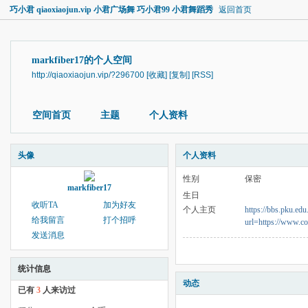
巧小君 qiaoxiaojun.vip 小君广场舞 巧小君99 小君舞蹈秀
返回首页
markfiber17的个人空间
http://qiaoxiaojun.vip/?296700
[收藏]
[复制]
[RSS]
空间首页
主题
个人资料
头像
个人资料
性别
保密
markfiber17
生日
收听TA
加为好友
个人主页
https://bbs.pku.ed
给我留言
打个招呼
url=https://www.cof
发送消息
统计信息
动态
已有
3
人来访过