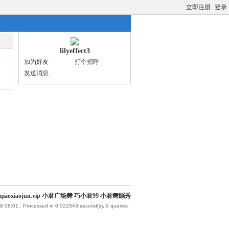
立即注册
登录
lilyeffect3
加为好友
打个招呼
发送消息
iaoxiaojun.vip 小君广场舞 巧小君99 小君舞蹈秀
8 08:01
, Processed in 0.022543 second(s), 9 queries .