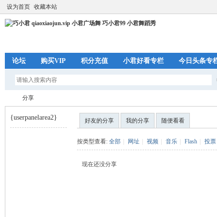
设为首页
收藏本站
论坛
购买VIP
积分充值
小君好看专栏
今日头条专
分享
{userpanelarea2}
好友的分享
我的分享
随便看看
巧
›
按类型查看:
全部
|
网址
|
视频
|
音乐
|
Flash
|
投票
现在还没分享