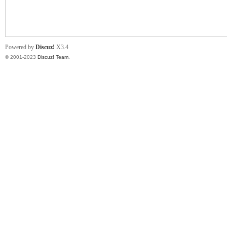
小
Powered by
Discuz!
X3.4
© 2001-2023
Discuz! Team
.
君
qia