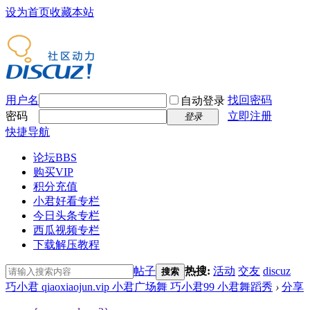
设为首页
收藏本站
用户名
找回密码
自动登录
密码
立即注册
登录
快捷导航
论坛
BBS
购买VIP
积分充值
小君好看专栏
今日头条专栏
西瓜视频专栏
下载解压教程
帖子
热搜:
活动
交友
discuz
搜索
巧小君 qiaoxiaojun.vip 小君广场舞 巧小君99 小君舞蹈秀
›
分享