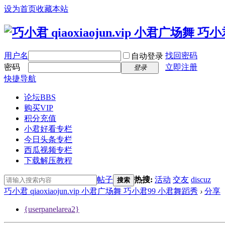
设为首页
收藏本站
用户名
找回密码
自动登录
密码
立即注册
登录
快捷导航
论坛
BBS
购买VIP
积分充值
小君好看专栏
今日头条专栏
西瓜视频专栏
下载解压教程
帖子
热搜:
活动
交友
discuz
搜索
巧小君 qiaoxiaojun.vip 小君广场舞 巧小君99 小君舞蹈秀
›
分享
{userpanelarea2}