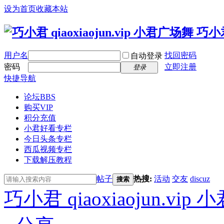
设为首页
收藏本站
用户名
找回密码
自动登录
密码
立即注册
登录
快捷导航
论坛
BBS
购买VIP
积分充值
小君好看专栏
今日头条专栏
西瓜视频专栏
下载解压教程
帖子
热搜:
活动
交友
discuz
搜索
巧小君 qiaoxiaojun.v