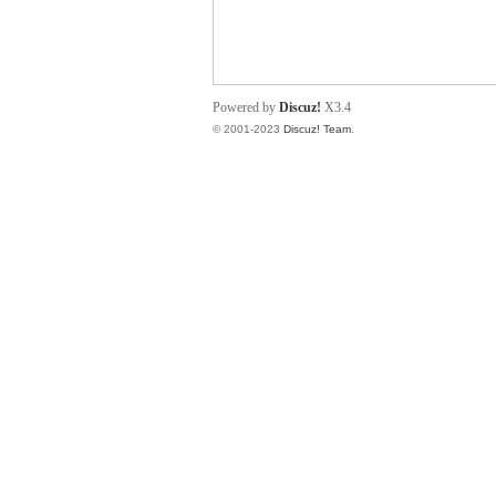
小
Powered by
Discuz!
X3.4
© 2001-2023
Discuz! Team
.
君
qia