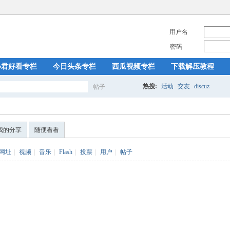
用户名
密码
小君好看专栏
今日头条专栏
西瓜视频专栏
下载解压教程
热搜:
活动
交友
discuz
帖子
搜
我的分享
随便看看
索
网址
|
视频
|
音乐
|
Flash
|
投票
|
用户
|
帖子