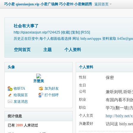
巧小君 qiaoxiaojun.vip 小君广场舞 巧小君99 小君舞蹈秀
返回首页
社会有大事了
http://qiaoxiaojun.vip/?24425
[收藏]
[复制]
[RSS]
历史正在巨变中,每个人都面临着选择 网址 bitly.net/xpppx 资料索取 fr45tr@gmai
空间首页
主题
个人资料
头像
个人资料
性别
保密
齐慧美
生日
收听TA
加为好友
公司
兼听则明,听听另一种
给我留言
打个招呼
职业
有国内看不到的新闻
发送消息
职位
学习(翻一墙)
个人主页
http://bit
统计信息
兴趣爱好
访问这 bitly.net
已有
2089
人来访过