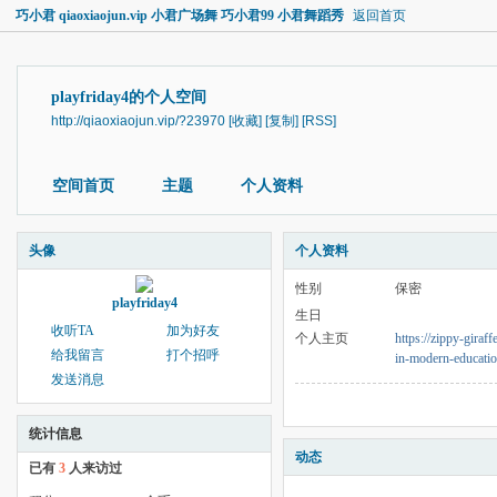
巧小君 qiaoxiaojun.vip 小君广场舞 巧小君99 小君舞蹈秀
返回首页
playfriday4的个人空间
http://qiaoxiaojun.vip/?23970
[收藏]
[复制]
[RSS]
空间首页
主题
个人资料
头像
个人资料
性别
保密
playfriday4
生日
收听TA
加为好友
个人主页
https://zippy-giraf
给我留言
打个招呼
in-modern-educati
发送消息
统计信息
动态
已有
3
人来访过