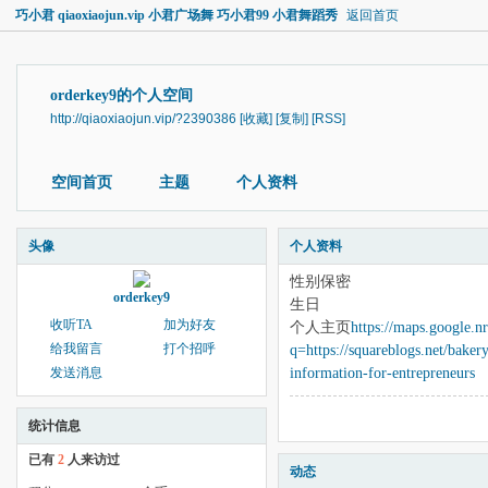
巧小君 qiaoxiaojun.vip 小君广场舞 巧小君99 小君舞蹈秀
返回首页
orderkey9的个人空间
http://qiaoxiaojun.vip/?2390386
[收藏]
[复制]
[RSS]
空间首页
主题
个人资料
头像
个人资料
性别
保密
orderkey9
生日
收听TA
加为好友
个人主页
https://maps.google.nr
给我留言
打个招呼
q=https://squareblogs.net/bakery
information-for-entrepreneurs
发送消息
统计信息
已有
2
人来访过
动态