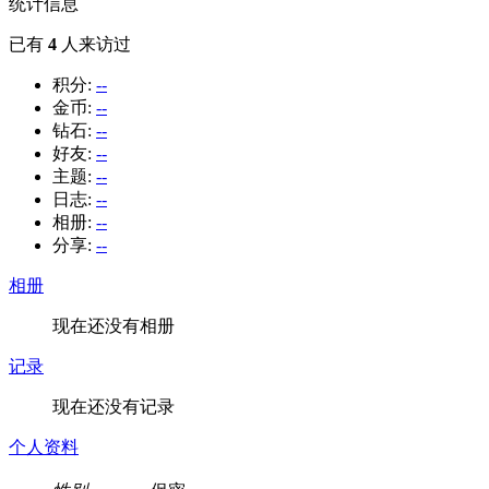
统计信息
已有
4
人来访过
积分:
--
金币:
--
钻石:
--
好友:
--
主题:
--
日志:
--
相册:
--
分享:
--
相册
现在还没有相册
记录
现在还没有记录
个人资料