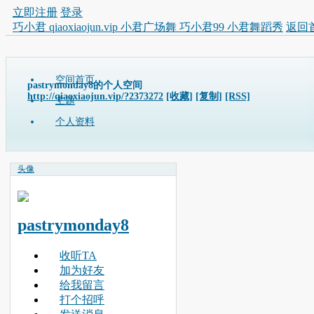
立即注册
登录
巧小君 qiaoxiaojun.vip 小君广场舞 巧小君99 小君舞蹈秀
返回
空间首页
pastrymonday8的个人空间
http://qiaoxiaojun.vip/?2373272
[收藏]
[复制]
[RSS]
主题
个人资料
头像
pastrymonday8
收听TA
加为好友
给我留言
打个招呼