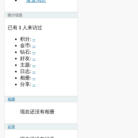
发送消息
统计信息
已有
1
人来访过
积分:
--
金币:
--
钻石:
--
好友:
--
主题:
--
日志:
--
相册:
--
分享:
--
相册
现在还没有相册
记录