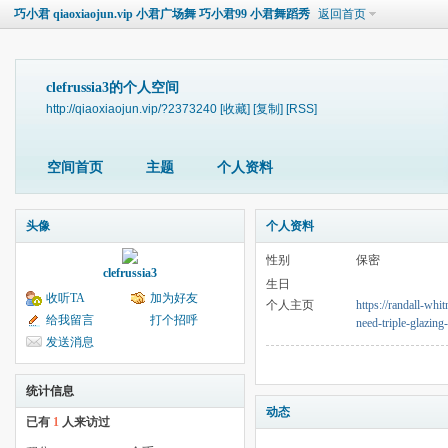
巧小君 qiaoxiaojun.vip 小君广场舞 巧小君99 小君舞蹈秀
返回首页
clefrussia3的个人空间
http://qiaoxiaojun.vip/?2373240
[收藏]
[复制]
[RSS]
空间首页
主题
个人资料
头像
个人资料
性别
保密
clefrussia3
生日
收听TA
加为好友
个人主页
https://randall-whi
给我留言
打个招呼
need-triple-glazin
发送消息
统计信息
动态
已有
1
人来访过