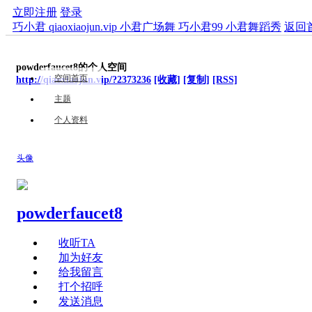
立即注册
登录
巧小君 qiaoxiaojun.vip 小君广场舞 巧小君99 小君舞蹈秀
返回
powderfaucet8的个人空间
空间首页
http://qiaoxiaojun.vip/?2373236
[收藏]
[复制]
[RSS]
主题
个人资料
头像
powderfaucet8
收听TA
加为好友
给我留言
打个招呼
发送消息