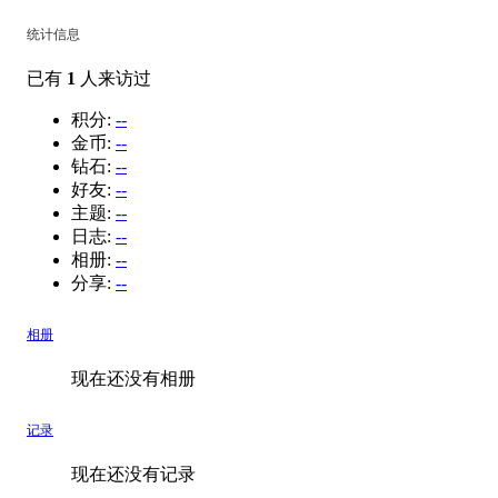
统计信息
已有
1
人来访过
积分:
--
金币:
--
钻石:
--
好友:
--
主题:
--
日志:
--
相册:
--
分享:
--
相册
现在还没有相册
记录
现在还没有记录