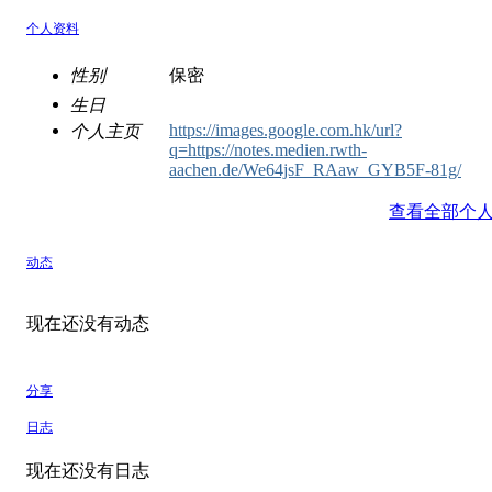
个人资料
性别
保密
生日
https://images.google.com.hk/url?
个人主页
q=https://notes.medien.rwth-
aachen.de/We64jsF_RAaw_GYB5F-81g/
查看全部个
动态
现在还没有动态
分享
日志
现在还没有日志