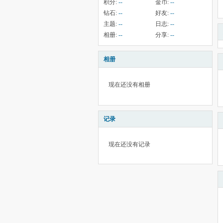
积分:
--
金币:
--
钻石:
--
好友:
--
主题:
--
日志:
--
相册:
--
分享:
--
相册
现在还没有相册
记录
现在还没有记录