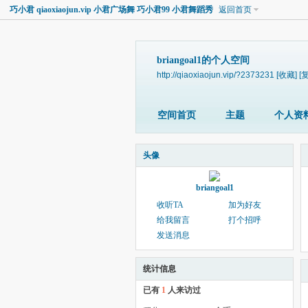
巧小君 qiaoxiaojun.vip 小君广场舞 巧小君99 小君舞蹈秀
返回首页
briangoal1的个人空间
http://qiaoxiaojun.vip/?2373231
[收藏]
[
空间首页
主题
个人资
头像
briangoal1
收听TA
加为好友
给我留言
打个招呼
发送消息
统计信息
已有
1
人来访过