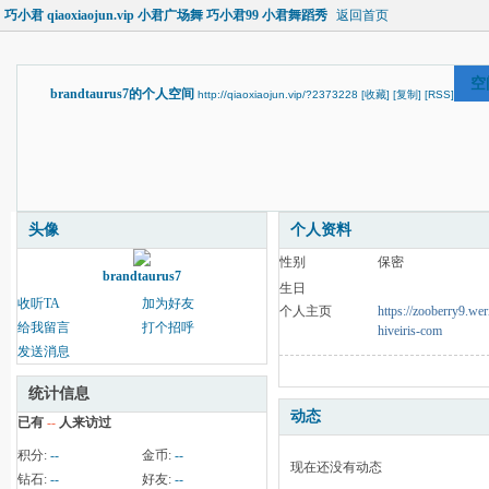
巧小君 qiaoxiaojun.vip 小君广场舞 巧小君99 小君舞蹈秀
返回首页
空
brandtaurus7的个人空间
http://qiaoxiaojun.vip/?2373228
[收藏]
[复制]
[RSS]
头像
个人资料
性别
保密
brandtaurus7
生日
收听TA
加为好友
个人主页
https://zooberry9.wer
给我留言
打个招呼
hiveiris-com
发送消息
统计信息
动态
已有
--
人来访过
积分:
--
金币:
--
现在还没有动态
钻石:
--
好友:
--