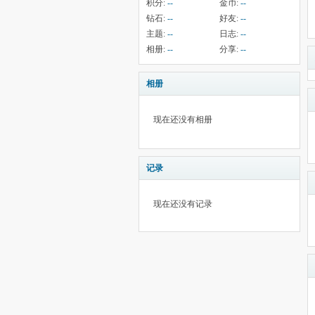
积分:
--
金币:
--
钻石:
--
好友:
--
主题:
--
日志:
--
相册:
--
分享:
--
相册
现在还没有相册
记录
现在还没有记录