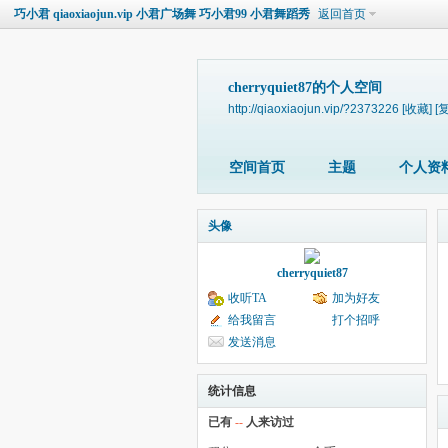
巧小君 qiaoxiaojun.vip 小君广场舞 巧小君99 小君舞蹈秀
返回首页
cherryquiet87的个人空间
http://qiaoxiaojun.vip/?2373226
[收藏]
[
空间首页
主题
个人资
头像
cherryquiet87
收听TA
加为好友
给我留言
打个招呼
发送消息
统计信息
已有
--
人来访过