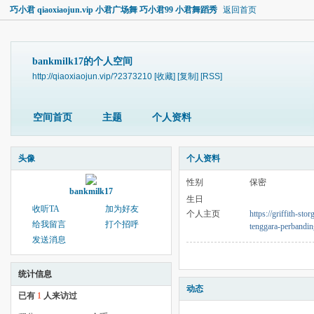
巧小君 qiaoxiaojun.vip 小君广场舞 巧小君99 小君舞蹈秀
返回首页
bankmilk17的个人空间
http://qiaoxiaojun.vip/?2373210
[收藏]
[复制]
[RSS]
空间首页
主题
个人资料
头像
个人资料
性别
保密
bankmilk17
生日
收听TA
加为好友
个人主页
https://griffith-sto
给我留言
打个招呼
tenggara-perbandin
发送消息
统计信息
动态
已有
1
人来访过