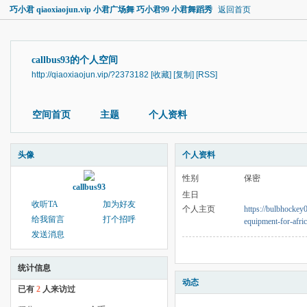
巧小君 qiaoxiaojun.vip 小君广场舞 巧小君99 小君舞蹈秀
返回首页
callbus93的个人空间
http://qiaoxiaojun.vip/?2373182
[收藏]
[复制]
[RSS]
空间首页
主题
个人资料
头像
个人资料
性别
保密
callbus93
生日
收听TA
加为好友
个人主页
https://bulbhockey0
给我留言
打个招呼
equipment-for-afri
发送消息
统计信息
动态
已有
2
人来访过