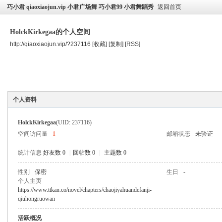
巧小君 qiaoxiaojun.vip 小君广场舞 巧小君99 小君舞蹈秀
返回首页
HolckKirkegaa的个人空间
http://qiaoxiaojun.vip/?237116
[收藏]
[复制]
[RSS]
空间首页
主题
个人资料
个人资料
HolckKirkegaa
(UID: 237116)
空间访问量
1
邮箱状态
未验证
统计信息
好友数 0
|
回帖数 0
|
主题数 0
性别
保密
生日
-
个人主页
https://www.ttkan.co/novel/chapters/chaojiyahuandefanji-
qiuhongruowan
活跃概况